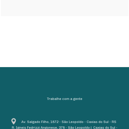
Trabalhe com a gente
Av. Salgado Filho, 1872 - São Leopoldo - Caxias do Sul - RS
R. Igneis Fedrizzi Angonese, 378 - São Leopoldo | Caxias do Sul -