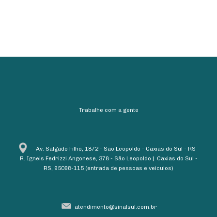
Trabalhe com a gente
Av. Salgado Filho, 1872 - São Leopoldo - Caxias do Sul - RS
R. Igneis Fedrizzi Angonese, 378 - São Leopoldo | Caxias do Sul -
RS, 95098-115 (entrada de pessoas e veiculos)
atendimento@sinalsul.com.br